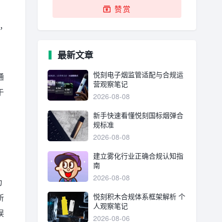
赞赏
，
最新文章
悦刻电子烟监管适配与合规运
通
营观察笔记
于
2026-08-08
新手快速看懂悦刻国标烟弹合
规标准
2026-08-08
建立雾化行业正确合规认知指
南
2026-08-08
为
悦刻积木合规体系框架解析 个
所
人观察笔记
误
2026-08-06