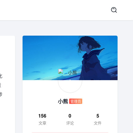
化
意
涉
小熊
管理员
156
0
5
文章
评论
文件