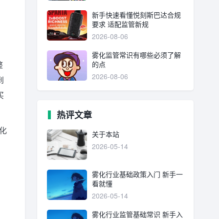
新手快速看懂悦刻斯巴达合规
要求 适配监管新规
2026-08-06
雾化监管常识有哪些必须了解
的点
整
2026-08-06
到
买
热评文章
化
关于本站
2026-05-14
雾化行业基础政策入门 新手一
看就懂
2026-05-14
雾化行业监管基础常识 新手入