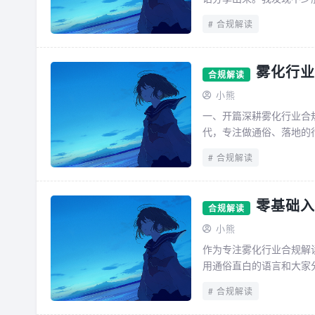
合规解读
雾化行业
合规解读
小熊
一、开篇深耕雾化行业合
代，专注做通俗、落地的
则背后含义解析】核心内容
合规解读
零基础入
合规解读
小熊
作为专注雾化行业合规解
用通俗直白的语言和大家
础研学爱好者，发现多数新
合规解读