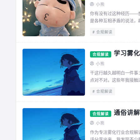
小熊
你有没有过这种经历——
是各种互相矛盾的说法，
统捋过几遍，今天索性把..
合规解读
学习雾化
合规解读
小熊
干这行越久越明白一件事
点对不对。这些年我接触过
合规解读
通俗讲解
合规解读
小熊
作为专注雾化行业合规解
话分享出来。我发现不少朋友