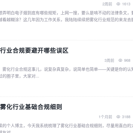
2周前
1613
想弄明白电子烟到底有哪些规矩，上网一搜，要么是啃不动的法律条文，
越看越糊涂？这几年因为工作关系，我陆陆续续把雾化行业规范的来龙去
.
行业合规要避开哪些误区
3周前
968
：雾化行业合规这事儿，说复杂真复杂，说简单也简单——关键是你的认
的圈子里，大家对...
雾化行业基础合规细则
1个月前
3188
读的个人博主，今天我系统梳理了雾化行业基础合规细则，尽量用直白的
对...