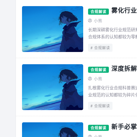
雾化行业
合规解读
小熊
长期深耕雾化行业规范研
合规体系的认知都较为零
出现规则误读、边界混淆的
合规解读
深度拆解
合规解读
小熊
扎根雾化行业合规科普赛
业规范的认知都较为碎片
日常经营、知识学习过程中
合规解读
新手必掌
合规解读
小熊