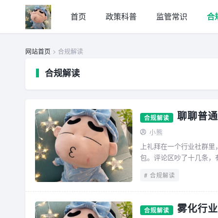
首页
政策科普
监管常识
合
网站首页
> 合规解读
合规解读
聊聊普通
合规解读
小熊
上礼拜在一个行业社群里
包。评论区吵了十几条，有
是啥都不让干”。我刷到的
合规解读
雾化行业
合规解读