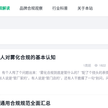
规解读
品牌合规观察
行业科普
关于本站
人对雾化合规的基本认知
1周前
1822
，有个人甩了个问题出来：“雾化合规到底是管什么的？”配了个挠头的表
人说是“管厂家的”，有人说是“管门店的”，还有人干脆撂了一句“别问，
时候愣了一下，这问题其实挺日常的，但真要一两句...
通用合规规范全面汇总