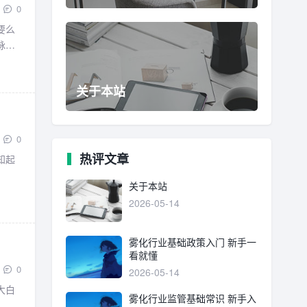
0
要么
脉系
关于本站
0
热评文章
知起
关于本站
2026-05-14
雾化行业基础政策入门 新手一
看就懂
0
2026-05-14
大白
雾化行业监管基础常识 新手入