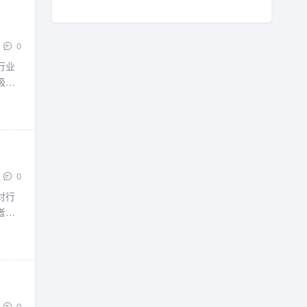
0
行业
极易
0
对行
者在
0