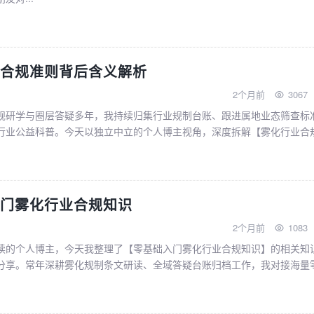
合规准则背后含义解析
2个月前
3067
规研学与圈层答疑多年，我持续归集行业规制台账、跟进属地业态筛查标
行业公益科普。今天以独立中立的个人博主视角，深度拆解【雾化行业合
。不少入门从业者、圈层爱好者，仅浅层接触行业规则，对...
门雾化行业合规知识
2个月前
1083
读的个人博主，今天我整理了【零基础入门雾化行业合规知识】的相关知
分享。常年深耕雾化规制条文研读、全域答疑台账归档工作，我对接海量
手对业态管束逻辑认知片面，极易被自媒体碎片化言论误导...