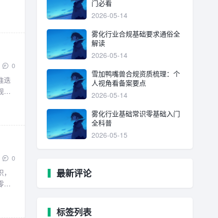
门必看
2026-05-14
雾化行业合规基础要求通俗全
解读
2026-05-14
0
雪加鸭嘴兽合规资质梳理：个
准迭
人视角看备案要点
规准
2026-05-14
雾化行业基础常识零基础入门
全科普
2026-05-15
0
最新评论
识，
零基
标签列表