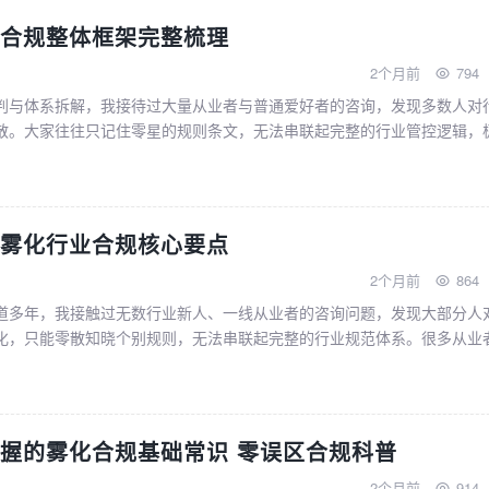
合规整体框架完整梳理
2个月前
794
判与体系拆解，我接待过大量从业者与普通爱好者的咨询，发现多数人对
散。大家往往只记住零星的规则条文，无法串联起完整的行业管控逻辑，
问题。为此，我结合多年归集的国标原文、行业管理细则与...
雾化行业合规核心要点
2个月前
864
道多年，我接触过无数行业新人、一线从业者的咨询问题，发现大部分人
化，只能零散知晓个别规则，无法串联起完整的行业规范体系。很多从业
，常常分不清合规红线与安全边界，容易陷入片面化、绝对...
握的雾化合规基础常识 零误区合规科普
2个月前
914