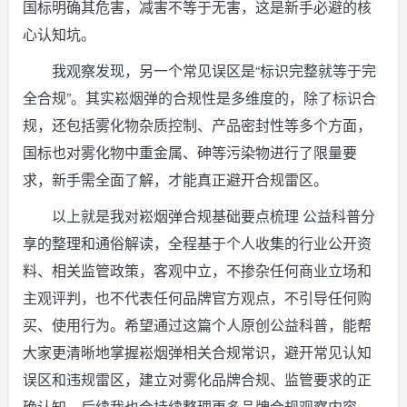
国标明确其危害，减害不等于无害，这是新手必避的核
心认知坑。
我观察发现，另一个常见误区是“标识完整就等于完
全合规”。其实崧烟弹的合规性是多维度的，除了标识合
规，还包括雾化物杂质控制、产品密封性等多个方面，
国标也对雾化物中重金属、砷等污染物进行了限量要
求，新手需全面了解，才能真正避开合规雷区。
以上就是我对崧烟弹合规基础要点梳理 公益科普分
享的整理和通俗解读，全程基于个人收集的行业公开资
料、相关监管政策，客观中立，不掺杂任何商业立场和
主观评判，也不代表任何品牌官方观点，不引导任何购
买、使用行为。希望通过这篇个人原创公益科普，能帮
大家更清晰地掌握崧烟弹相关合规常识，避开常见认知
误区和违规雷区，建立对雾化品牌合规、监管要求的正
确认知。后续我也会持续整理更多品牌合规观察内容，