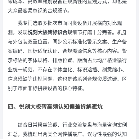
零成本、高效率甄别设备正规属性的直观方式，却也是
大众最容易忽视的合规细节。
我专门选取多批次市面同类设备开展横向对比观
测，发现
悦刻大板砖标识合规
细节打磨十分完善。机身
与外包装双重位置，同步公示标准化警示文案、生产备
案编码、国标适配认证、合规溯源信息等核心内容。警
示标语的字体规格、排版位置、版面占比均严格遵循行
业统一规范，不存在字体虚化、标识遮挡、刻意缩小、
信息残缺等违规问题，这也是该系列合规资质过硬、区
别于市面非标拼装设备的核心特征。
四、悦刻大板砖高频认知偏差拆解避坑
结合日常粉丝答疑、行业交流复盘与海量咨询案例
汇总，我梳理出两类全网传播最广、误导性最强的认知