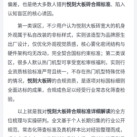
偏差，也是绝大多数人错判
悦刻大板砖合规标准
、陷入
认知盲区的核心诱因。
第一类误区，不少用户认为悦刻大板砖宽大的机身
外观属于私自改装的非标样式，实则该造型为品牌原生
出厂设计，仅优化外观视觉质感，核心雾化密闭结构与
硬件架构均无改动，完全契合国标约束标准；第二类误
区，很多人默认热门机型可享受宽松审核福利，实则行
业资质核验标准严苛且统一，不存在热门机型特殊优待
的情况，
悦刻大板砖
的合规资质，是逐项对标国标细则
全面达标的成果，合规成色足以经受行业常态化筛查检
验。
以上就是我对
悦刻大板砖合规标准详细解读
的全方
位梳理与实操研判。全文基于个人长期归集的行业公开
规范、常态化筛查标准及真机样本比对经验整理而成，