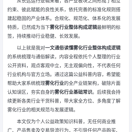
从长远运行逻辑来看，各产业板块之间形成了相互
约束、彼此赋能的良性关系，依托完善的标准化规则搭
建起稳固的产业体系。合规化、规范化、体系化的发展
特质，已然成为当下
雾化行业整体构成逻辑
最鲜明的标
签，持续推动行业稳健、长效发展。
以上就是我对
一文通俗读懂雾化行业整体构成逻辑
的系统梳理与通俗解读，内容全程依托个人整理的行业
公开资料，观点客观中立，无主观偏向性，不代表任何
行业机构与官方立场。通过这篇公益科普内容，希望能
帮助大家系统梳理
雾化行业
的全产业链架构，破除片面
认知误区，夯实自身的
雾化行业基础常识
。后续我会持
续更新各类行业干货科普，带大家全方位、多角度了解
雾化行业的相关规范与发展逻辑。
本文仅为个人公益政策知识科普，无任何商业推
广、产品售卖及交易导流行为，不引导任何产品购买、