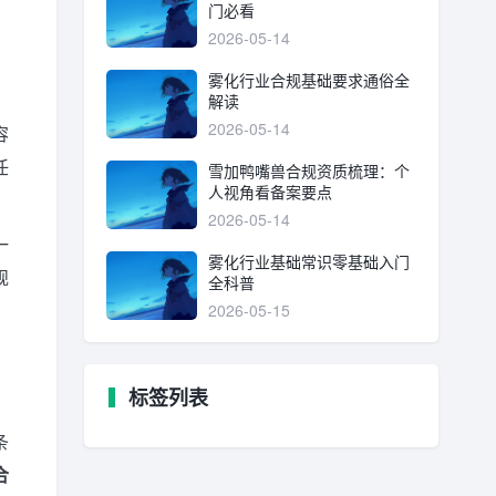
门必看
2026-05-14
雾化行业合规基础要求通俗全
解读
2026-05-14
容
任
雪加鸭嘴兽合规资质梳理：个
人视角看备案要点
2026-05-14
一
雾化行业基础常识零基础入门
规
全科普
2026-05-15
标签列表
条
合